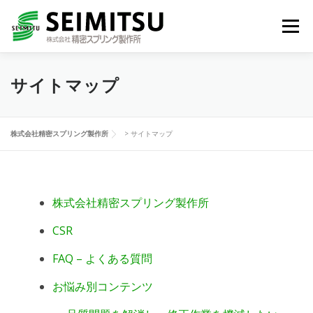
コ
ン
メニュー
テ
ン
ツ
へ
サイトマップ
HOME
技術紹介
製品一覧
ス
キ
ッ
プ
生活の中の精密スプリング
NEWS
会社情報
株式会社精密スプリング製作所
>
サイトマップ
JA
お問い合わせ
株式会社精密スプリング製作所
CSR
FAQ – よくある質問
お悩み別コンテンツ