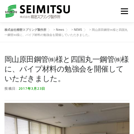
コ
ン
メニュー
テ
ン
ツ
株式会社精密スプリング製作所
>
News
>
NEWS
>
岡山原田鋼管㈱様と四国丸
へ
HOME
技術紹介
製品一覧
一鋼管㈱様に、パイプ材料の勉強会を開催していただきました。
ス
キ
ッ
プ
岡山原田鋼管㈱様と四国丸一鋼管㈱様
生活の中の精密スプリング
NEWS
会社情報
に、パイプ材料の勉強会を開催して
いただきました。
JA
お問い合わせ
投稿日:
2017年3月23日