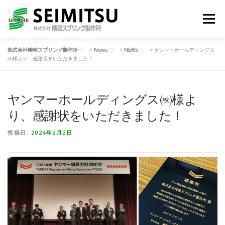
コ
ン
メニュー
テ
ン
ツ
株式会社精密スプリング製作所
>
News
>
NEWS
>
ヤンマーホールディングス
へ
HOME
技術紹介
製品一覧
㈱様より、感謝状をいただきました！
ス
キ
ッ
プ
ヤンマーホールディングス㈱様よ
生活の中の精密スプリング
NEWS
会社情報
り、感謝状をいただきました！
JA
お問い合わせ
投稿日:
2024年2月2日