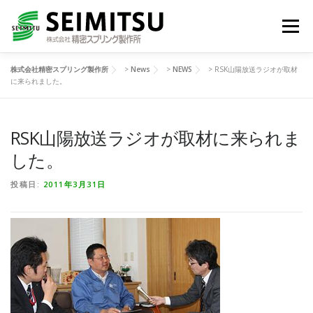
コ
ン
メニュー
テ
ン
ツ
株式会社精密スプリング製作所
>
News
>
NEWS
>
RSK山陽放送ラジオが取材
へ
HOME
技術紹介
製品一覧
に来られました。
ス
キ
ッ
プ
RSK山陽放送ラジオが取材に来られま
生活の中の精密スプリング
NEWS
会社情報
した。
JA
お問い合わせ
投稿日:
2011年3月31日