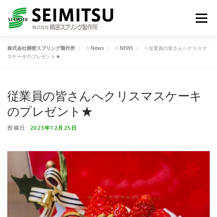
コ
ン
メニュー
テ
ン
ツ
株式会社精密スプリング製作所
>
News
>
NEWS
>
従業員の皆さんへクリスマ
へ
HOME
技術紹介
製品一覧
スケーキのプレゼント★
ス
キ
ッ
プ
従業員の皆さんへクリスマスケーキ
生活の中の精密スプリング
NEWS
会社情報
のプレゼント★
JA
お問い合わせ
投稿日:
2023年12月25日