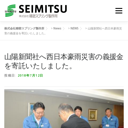
コ
ン
メニュー
テ
ン
ツ
株式会社精密スプリング製作所
>
News
>
NEWS
>
山陽新聞社へ西日本豪雨災
へ
HOME
技術紹介
製品一覧
害の義援金を寄託いたしました。
ス
キ
ッ
プ
山陽新聞社へ西日本豪雨災害の義援金
生活の中の精密スプリング
NEWS
会社情報
を寄託いたしました。
JA
お問い合わせ
投稿日:
2018年7月12日